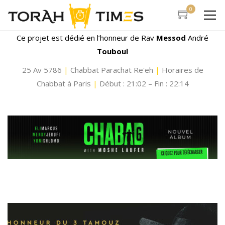
0
Ce projet est dédié en l’honneur de Rav
Messod
André
Touboul
25 Av 5786
|
Chabbat Parachat Re'eh
|
Horaires de
Chabbat à Paris
|
Début : 21:02 – Fin : 22:14