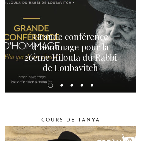
Grande conférence
d’hommage pour la
26ème Hiloula du Rabbi
de Loubavitch
COURS DE TANYA