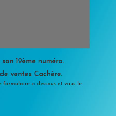
e son 19ème numéro.
 de ventes Cachère.
 formulaire ci-dessous et vous le