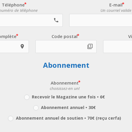
Téléphone
E-mail
 numéro de téléphone
Un courriel valide
call
omplète
Code postal
Vi
location_on
filter_1
Abonnement
Abonnement
choisissez-en un!
Recevoir le Magazine une fois • 6€
Abonnement annuel • 30€
Abonnement annuel de soutien • 70€ (reçu cerfa)