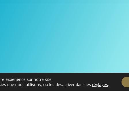
re expérience sur notre site.
ies que nous utilisons, ou les désactiver dans les
réglages
.
Voir les précédents numéros :