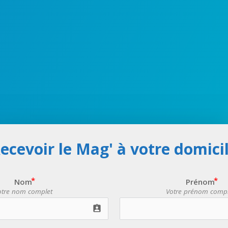
ecevoir le Mag' à votre domici
Nom
Prénom
otre nom complet
Votre prénom compl
assignment_ind