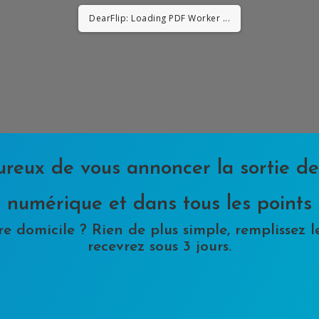
DearFlip: Loading PDF Worker ...
ureux de vous annoncer la sortie d
en numérique et dans tous les points
re domicile ? Rien de plus simple, remplissez le
recevrez sous 3 jours.