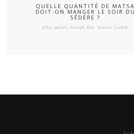
QUELLE QUANTITÉ DE MATS
DOIT-ON MANGER LE SOIR D
SÉDÈRE ?
Fêtes juives
,
Pessah
,
Rav Yaacov Zerbib
(+