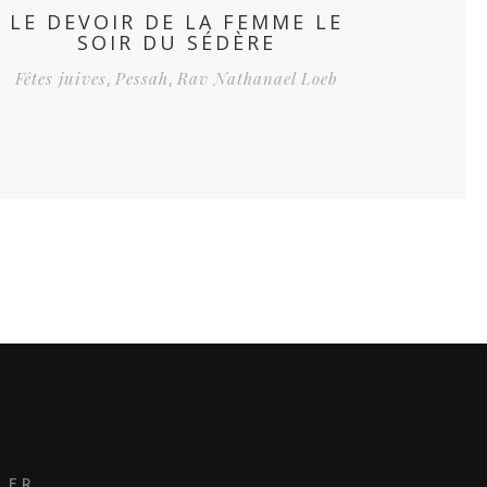
LE DEVOIR DE LA FEMME LE
SOIR DU SÉDÈRE
Fêtes juives
,
Pessah
,
Rav Nathanael Loeb
.FR