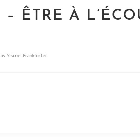
– ÊTRE À L’ÉCO
Rav Yisroel Frankforter