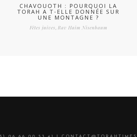
CHAVOUOTH : POURQUOI LA
A
TORAH A T-ELLE DONNÉE SUR
U
UNE MONTAGNE ?
Fêtes juives
,
Rav Haim Nisenbaum
33) 06 66 00 53 41 | CONTACT@TORAHTIMES