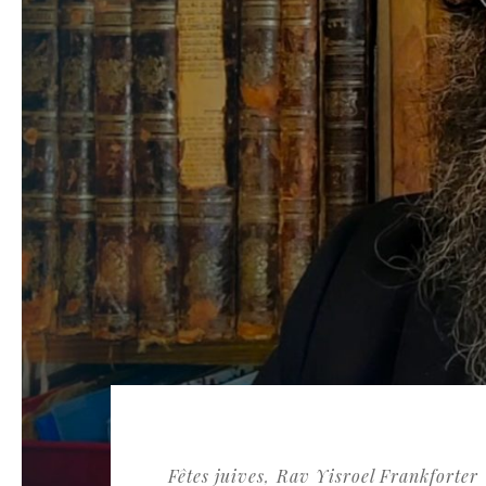
Fêtes juives
Rav Yisroel Frankforter
,