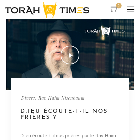
0
,
Divers
Rav Haim Nisenbaum
D.IEU ÉCOUTE-​T-​IL NOS
PRIÈRES ?
D.ieu écoute-​t-​il nos prières par le Rav Haim