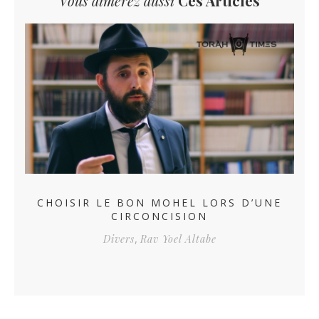
Vous aimerez aussi
Ces Articles
CHOISIR LE BON MOHEL LORS D’UNE
CIRCONCISION
L
,
Divers
Rav Yoel Altabe