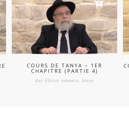
COURS DE TANYA – 1ER
RE
C
CHAPITRE (PARTIE 4)
Rav Eliezer Arnauve
,
Tanya