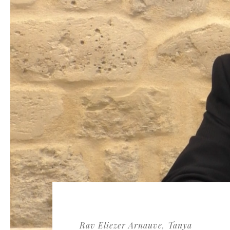
Rav Eliezer Arnauve
Tanya
,