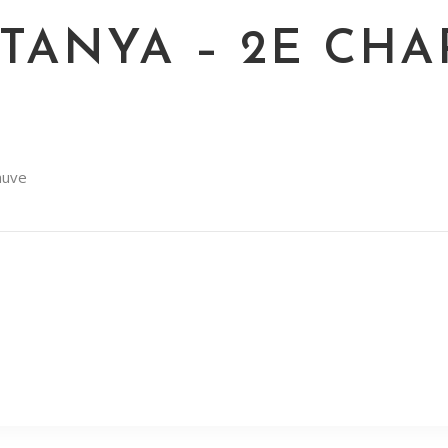
TANYA – 2E CHA
auve