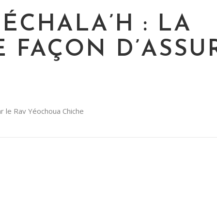
ÉCHALA’H : LA
E FAÇON D’ASSU
par le Rav Yéochoua Chiche