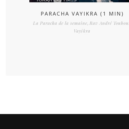
PARACHA VAYIKRA (1 MIN)
La Paracha de la semaine
,
Rav André Toubou
Vayikra