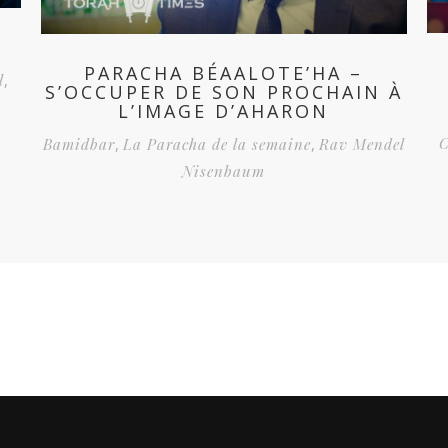
PARACHA BÉAALOTE’HA –
l
,
S’OCCUPER DE SON PROCHAIN À
L’IMAGE D’AHARON
Bamidbar
,
La Paracha de la semaine
,
Rav Mendel
Nisenbaum