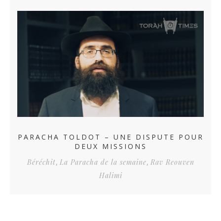
PARACHA TOLDOT – UNE DISPUTE POUR
DEUX MISSIONS
,
,
Béréchit
La Paracha de la semaine
Rav Reouven
Halimi