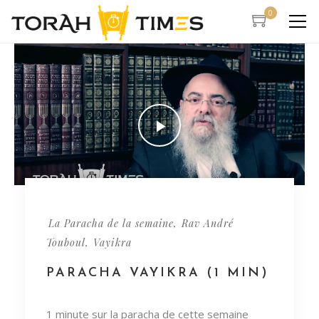
0
,
La Paracha de la semaine
Rav André
,
Touboul
Vayikra
PARACHA VAYIKRA (1 MIN)
1 minute sur la paracha de cette semaine