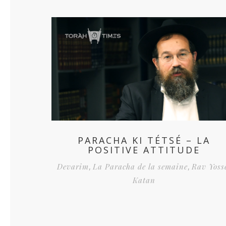
PARACHA KI TÉTSÉ – LA
POSITIVE ATTITUDE
Devarim
,
La Paracha de la semaine
,
Rav Yoss
Katan