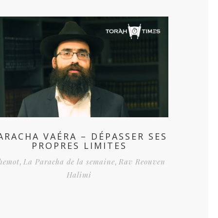
ARACHA VAÉRA – DÉPASSER SES
PROPRES LIMITES
hemot
,
La Paracha de la semaine
,
Rav Reouven
Halimi