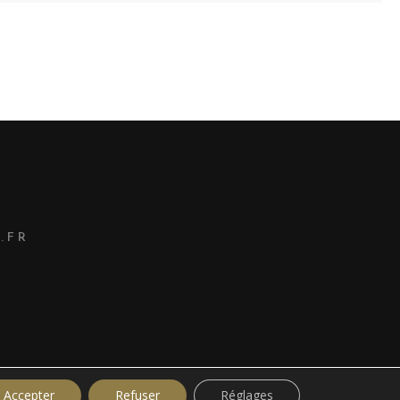
.FR
Accepter
Refuser
Réglages