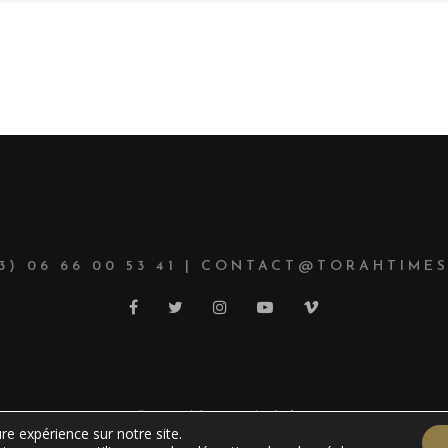
33) 06 66 00 53 41 | CONTACT@TORAHTIMES
© Copyright 2021 TorahTimes
re expérience sur notre site.