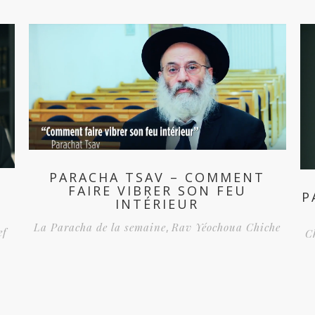
PARACHA TSAV – COMMENT
FAIRE VIBRER SON FEU
P
INTÉRIEUR
La Paracha de la semaine
,
Rav Yéochoua Chiche
ef
C