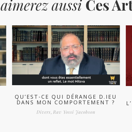
 aimerez aussi
Ces Art
QU’EST-CE QUI DÉRANGE D.IEU
DANS MON COMPORTEMENT ?
L
Divers
,
Rav Yossi Jacobson