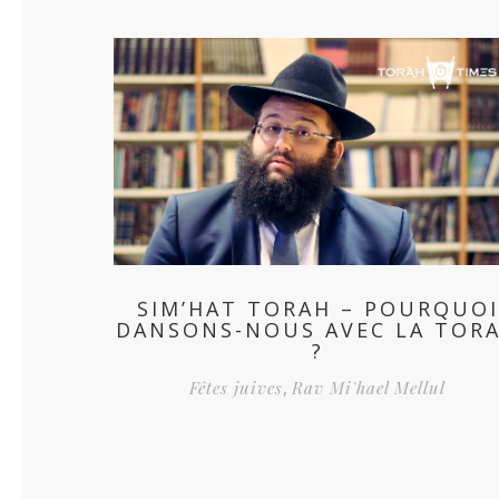
SIM’HAT TORAH – POURQUOI
DANSONS-NOUS AVEC LA TOR
?
Fêtes juives
,
Rav Mi'hael Mellul