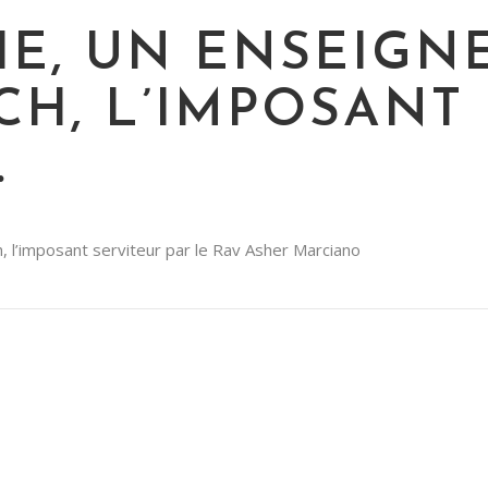
E, UN ENSEIGN
H, L’IMPOSANT
.
 l’imposant serviteur par le Rav Asher Marciano