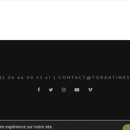
33) 06 66 00 53 41 | CONTACT@TORAHTIMES
© Copyright 2021 TorahTimes
re expérience sur notre site.