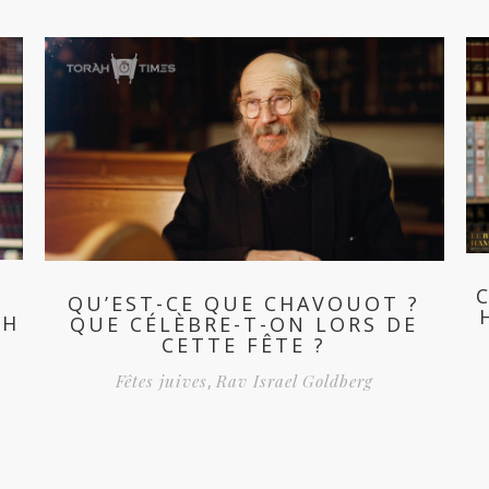
QU’EST-CE QUE CHAVOUOT ?
AH
QUE CÉLÈBRE-T-ON LORS DE
CETTE FÊTE ?
Fêtes juives
,
Rav Israel Goldberg