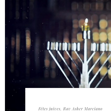
Fêtes juives
Rav Asher Marciano
,